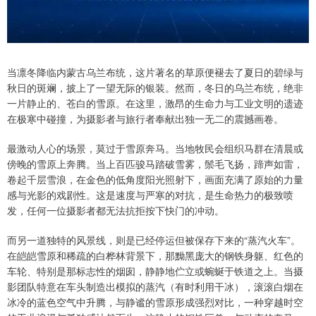
当凛冬降临内蒙古乌兰布统，这片著名的草原便褪去了夏日的碧绿与
秋日的斑斓，披上了一望无际的银装。然而，冬日的乌兰布统，绝非
一片静止的、苍白的雪原。在这里，激昂的生命力与工业文明的遗迹
在极寒中碰撞，为摄影者与旅行者奉献出独一无二的震撼画卷。
最激动人心的场景，莫过于雪原奔马。当地牧民会组织马群在清晨或
傍晚的雪原上奔腾。当上百匹骏马踏破雪雾，鬃毛飞扬，蹄声如雷，
卷起千层雪浪，在金色的低角度阳光照射下，画面充满了原始的力量
感与光影的戏剧性。这是速度与严寒的对抗，是生命热力的极致喷
发，任何一位摄影者都无法抗拒按下快门的冲动。
而另一道独特的风景线，则是已经停运但被保存下来的“蒸汽火车”。
在皑皑雪原和稀疏的白桦林背景下，那黝黑庞大的钢铁身躯、红色的
车轮、特别是那标志性的烟囱，静静地伫立或蜿蜒于铁道之上。当摄
影团队特意在车头制造出模拟的蒸汽（有时利用干冰），滚滚白烟在
冰冷的蓝色空气中升腾，与静谧的雪原形成强烈对比，一种穿越时空