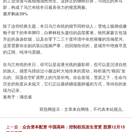
的工业浪漫与孤独感油然而生。这静止的钢铁巨兽，与动态的奔马
群，构成了乌兰布统冬日最具张力的视觉两极。
展开剩余39%
除了这些经典主题，冬日乌兰布统的细节同样动人：雪地上狐狸或傻
狍子留下的串串脚印，白桦林枝头凝结的晶莹雾凇，牧民家蒙古包顶
升起的袅袅炊烟，以及在零下二三十度环境中依然璀璨的浩瀚星河。
这里需要你全副武装以抵御严寒，但回报给你的，是城市中绝难寻觅
的辽阔、纯净与震撼。
在乌兰布统的冬日，你可以是追逐光线的摄影师，也可以是沉浸自然
的旅人。感受马蹄掠过小腿边时大地传来的震动，聆听蒸汽“模拟”发
出的、回荡在空旷原野上的汽笛长鸣。你会发现，雪原之下，生命与
历史的热度从未熄灭，它们正以最磅礴或最静谧的方式，等待你的发
现与记录。
发布于：湖北省
双悦网提示：文章来自网络，不代表本站观点。
上一篇：
众合资本配资 中国高科：控制权拟发生变更 股票12月15