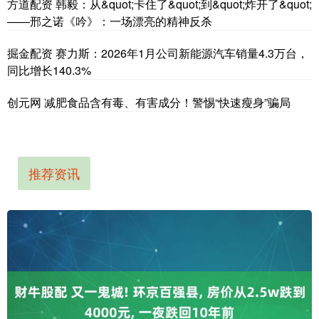
方道配资 韩毅：从&quot;卡住了&quot;到&quot;炸开了&quot;
——邢之诺《吟》：一场漂亮的精神反杀
掘金配资 赛力斯：2026年1月公司新能源汽车销量4.3万台，
同比增长140.3%
创元网 减肥食品含有毒、有害成分！警惕“快速瘦身”骗局
推荐资讯