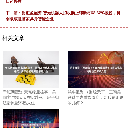
日起停牌
下一篇：
财汇盈配资 智元机器人拟收购上纬新材63.62%股份，科
创板或迎首家具身智能企业
相关文章
千汇网配资 豪宅绿屋往事：吴
鸿牛配资 （财经天下）三问美
同文与姨太太在此赴死，房子归
联储年内首次降息，对股债汇影
还后原配不愿入住
响几何？