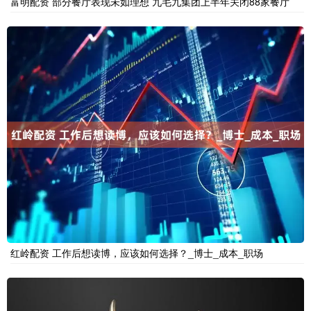
富明配资 部分餐厅表现未如理想 九毛九集团上半年关闭88家餐厅
红岭配资 工作后想读博，应该如何选择？_博士_成本_职场