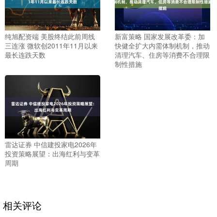
纯旭配资端 美股终结此前周线
新富策略 国家发展改革委：加
三连涨 微软创2011年11月以来
快健全扩大内需体制机制，推动
最长连跌天数
清理汽车、住房等消费不合理限
制性措施
雷达证券 中信建投家电2026年
投资策略展望：出海红利与变革
周期
相关评论