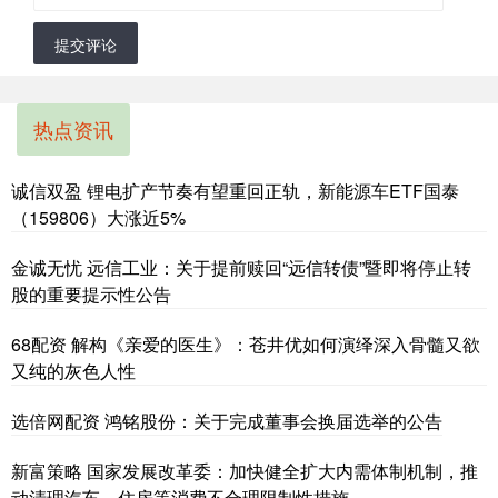
提交评论
热点资讯
诚信双盈 锂电扩产节奏有望重回正轨，新能源车ETF国泰
（159806）大涨近5%
金诚无忧 远信工业：关于提前赎回“远信转债”暨即将停止转
股的重要提示性公告
68配资 解构《亲爱的医生》：苍井优如何演绎深入骨髓又欲
又纯的灰色人性
选倍网配资 鸿铭股份：关于完成董事会换届选举的公告
新富策略 国家发展改革委：加快健全扩大内需体制机制，推
动清理汽车、住房等消费不合理限制性措施