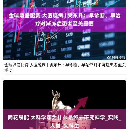
金瑞鼎盛配资 大医晓病 | 樊东升：早诊断、早治疗对渐冻症患者至关
重要