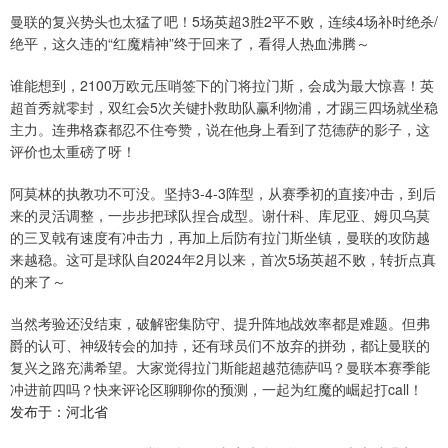
曼联的复兴势头也太猛了吧！5场英超3胜2平不败，连续4场补时绝杀/
绝平，这久违的“红魔精神”终于回来了，看得人热血沸腾～
谁能想到，2100万欧元压哨签下的门将拉门斯，会成为最大惊喜！英
超首秀就零封，双红会5次关键扑救助队赢利物浦，才踢三四场就坐稳
主力。连弗格森都忍不住夸赞，说在他身上看到了范德萨的影子，这
评价也太重磅了呀！
阿莫林的执教功不可没。坚持3-4-3阵型，从赛季初的直接冲击，到后
来的灵活调整，一步步把球队捏合成型。谢什科、库尼亚、姆贝乌莫
的三叉戟有速度有冲击力，再加上后防有拉门斯坐镇，曼联的攻防越
来越稳。这可是球队自2024年2月以来，首次5场英超不败，转折点真
的来了～
当然考验还没结束，破解密集防守、提升阵地战效率都是难题。但弗
爵的认可、神级转会的加持，还有球员们不放弃的拼劲，都让曼联的
复兴之路充满希望。大家觉得拉门斯能超越范德萨吗？曼联本赛季能
冲进前四吗？快来评论区聊聊你的预测，一起为红魔的崛起打call！
发布于：河北省