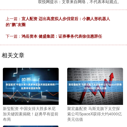
双悦网提示：文章来自网络，不代表本站观点。
上一篇：
宜人配资 迈出高度拟人步伐背后：小鹏人形机器人
的“鹏”友圈
下一篇：
鸿岳资本 健盛集团：证券事务代表徐佳惠辞任
相关文章
新玺配资 中国女排大胜多米尼
聚宏鑫配资 马斯克旗下太空探
加关键因素揭晓！赵勇早有提前
索公司SpaceX获得大约4000亿
布局
美元估值