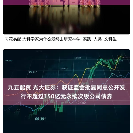
同花易配 大科学家为什么最终去研究神学_实践_人类_文科生