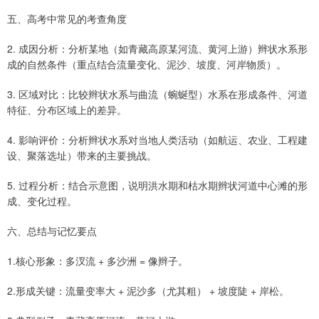
五、高考中常见的考查角度
2. 成因分析：分析某地（如青藏高原某河流、黄河上游）辫状水系形
成的自然条件（重点结合流量变化、泥沙、坡度、河岸物质）。
3. 区域对比：比较辫状水系与曲流（蜿蜒型）水系在形成条件、河道
特征、分布区域上的差异。
4. 影响评价：分析辫状水系对当地人类活动（如航运、农业、工程建
设、聚落选址）带来的主要挑战。
5. 过程分析：结合示意图，说明洪水期和枯水期辫状河道中心滩的形
成、变化过程。
六、总结与记忆要点
1.核心形象：多汊流 + 多沙洲 = 像辫子。
2.形成关键：流量变率大 + 泥沙多（尤其粗） + 坡度陡 + 岸松。