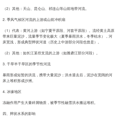
（2）其他：天山、昆仑山、祁连山等山前地带河流。
2. 季风气候区河流的上游或山前冲积扇
（1）代表：黄河上游（如宁夏平原段、河套平原段）。流经黄土高原
带来巨量泥沙，流量季节变化极大（夏季暴雨洪水，冬季枯水），河
床宽浅，形成典型辫状河道（历史上中游部分河段也曾是）。
（2）其他：如长江某些支流的上游（如雅砻江部分河段）。
3. 干旱半干旱区的季节性河流
暴雨形成短暂的洪流，携带大量泥沙；洪水退去后，泥沙在宽阔的河
床上堆积形成沙洲。
4. 冰缘地区
冻融作用产生大量碎屑物质，被季节性融雪洪水搬运堆积。
四、辫状水系的影响