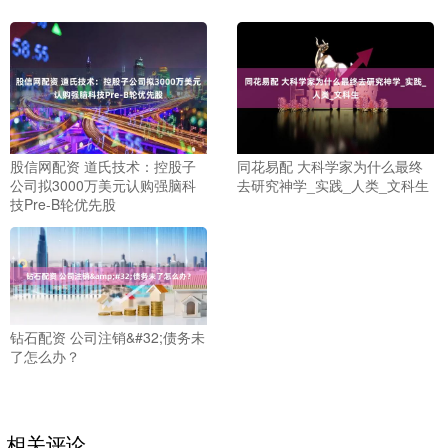
股信网配资 道氏技术：控股子
同花易配 大科学家为什么最终
公司拟3000万美元认购强脑科
去研究神学_实践_人类_文科生
技Pre-B轮优先股
钻石配资 公司注销&#32;债务未
了怎么办？
相关评论