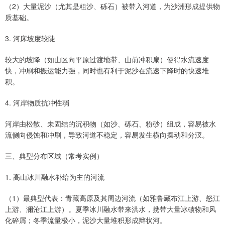
（2）大量泥沙（尤其是粗沙、砾石）被带入河道，为沙洲形成提供物
质基础。
3. 河床坡度较陡
较大的坡降（如山区向平原过渡地带、山前冲积扇）使得水流速度
快，冲刷和搬运能力强，同时也有利于泥沙在流速下降时的快速堆
积。
4. 河岸物质抗冲性弱
河岸由松散、未固结的沉积物（如沙、砾石、粉砂）组成，容易被水
流侧向侵蚀和冲刷，导致河道不稳定，容易发生横向摆动和分汊。
三、典型分布区域（常考实例）
1. 高山冰川融水补给为主的河流
（1）最典型代表：青藏高原及其周边河流（如雅鲁藏布江上游、怒江
上游、澜沧江上游）。夏季冰川融水带来洪水，携带大量冰碛物和风
化碎屑；冬季流量极小，泥沙大量堆积形成辫状河。