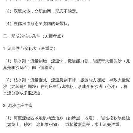
（3）汊流众多，交织如网，形态不稳定。
（4）整体河道形态呈宽阔的条带状。
二、形成的核心条件（关键考点）
1. 流量季节变化大（最重要）
（1）洪水期：流量剧增，流速快，搬运能力强，能携带大量泥沙（尤
其是粗沙砾石）向下游输送。
（2）枯水期：流量骤减，流速急剧下降，搬运能力骤减，导致大量泥
沙（尤其是粗颗粒）在河床中迅速堆积，形成众多沙洲（心滩），将
水流分割成多股汊道。
2. 泥沙供应丰富
（1）河流流经区域地质构造活跃（如断层、地震）、岩性松软易侵蚀
（如黄土、砂岩、冰川堆积物）、或植被覆盖差，水土流失严重。