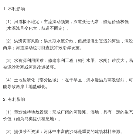
1. 不利影响
（1）河道极不稳定：主流摆动频繁，汊道变迁无常，航运价值极低
（水深浅且变化大，航道不固定）。
（2）洪涝灾害风险：洪水期水流分散，但易漫溢出宽浅的河道，淹没
两岸；河道摆动也可能直接冲毁沿岸设施。
（3）水资源利用困难：修建水利工程（如引水渠、水闸）难度大，易
被泥沙淤塞或河道改道破坏。
（4）土地盐渍化（部分区域）：在干旱区，洪水漫溢后蒸发强烈，可
能导致两岸土地盐碱化。
2. 有利影响
（1）塑造独特地貌景观：形成广阔的河漫滩、湿地，具有一定的生态
价值（如为鸟类提供栖息地）。
（2）提供砂石资源：河床中丰富的沙砾是重要的建筑材料来源。