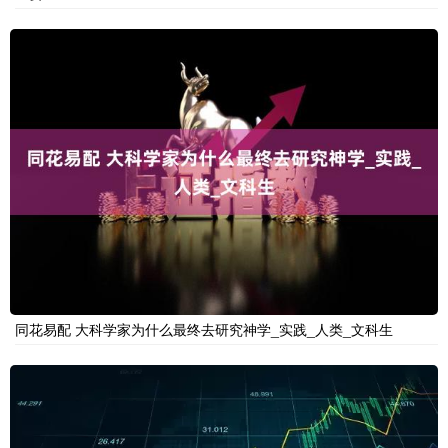
同花易配 大科学家为什么最终去研究神学_实践_人类_文科生