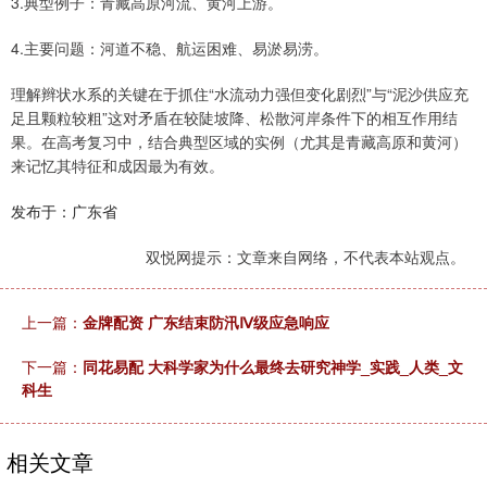
3.典型例子：青藏高原河流、黄河上游。
4.主要问题：河道不稳、航运困难、易淤易涝。
理解辫状水系的关键在于抓住“水流动力强但变化剧烈”与“泥沙供应充
足且颗粒较粗”这对矛盾在较陡坡降、松散河岸条件下的相互作用结
果。在高考复习中，结合典型区域的实例（尤其是青藏高原和黄河）
来记忆其特征和成因最为有效。
发布于：广东省
双悦网提示：文章来自网络，不代表本站观点。
上一篇：
金牌配资 广东结束防汛Ⅳ级应急响应
下一篇：
同花易配 大科学家为什么最终去研究神学_实践_人类_文
科生
相关文章