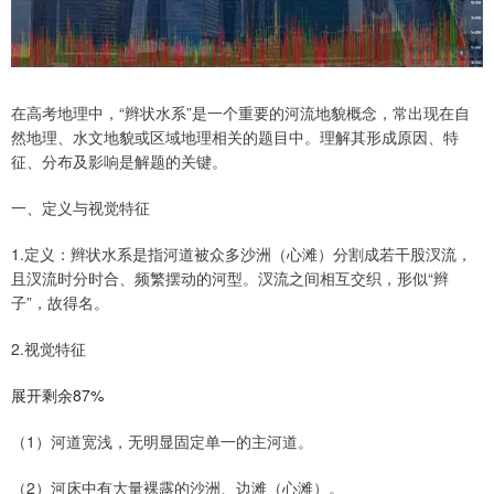
在高考地理中，“辫状水系”是一个重要的河流地貌概念，常出现在自
然地理、水文地貌或区域地理相关的题目中。理解其形成原因、特
征、分布及影响是解题的关键。
一、定义与视觉特征
1.定义：辫状水系是指河道被众多沙洲（心滩）分割成若干股汊流，
且汊流时分时合、频繁摆动的河型。汊流之间相互交织，形似“辫
子”，故得名。
2.视觉特征
展开剩余87%
（1）河道宽浅，无明显固定单一的主河道。
（2）河床中有大量裸露的沙洲、边滩（心滩）。