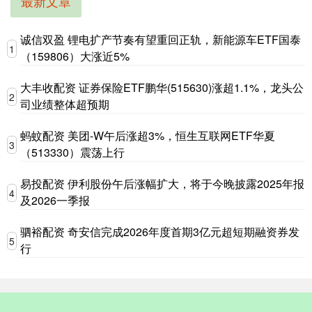
最新文章
诚信双盈 锂电扩产节奏有望重回正轨，新能源车ETF国泰
1
（159806）大涨近5%
大丰收配资 证券保险ETF鹏华(515630)涨超1.1%，龙头公
2
司业绩整体超预期
蚂蚊配资 美团-W午后涨超3%，恒生互联网ETF华夏
3
（513330）震荡上行
易投配资 伊利股份午后涨幅扩大，将于今晚披露2025年报
4
及2026一季报
驷裕配资 奇安信完成2026年度首期3亿元超短期融资券发
5
行