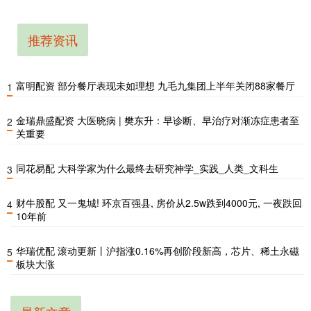
推荐资讯
富明配资 部分餐厅表现未如理想 九毛九集团上半年关闭88家餐厅
1
金瑞鼎盛配资 大医晓病 | 樊东升：早诊断、早治疗对渐冻症患者至
2
关重要
同花易配 大科学家为什么最终去研究神学_实践_人类_文科生
3
财牛股配 又一鬼城! 环京百强县, 房价从2.5w跌到4000元, 一夜跌回
4
10年前
华瑞优配 滚动更新丨沪指涨0.16%再创阶段新高，芯片、稀土永磁
5
板块大涨