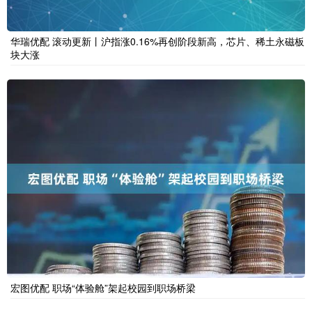
华瑞优配 滚动更新丨沪指涨0.16%再创阶段新高，芯片、稀土永磁板
块大涨
宏图优配 职场“体验舱”架起校园到职场桥梁