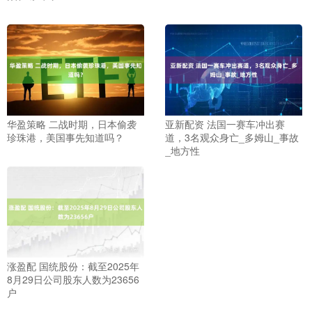
华盈策略 二战时期，日本偷袭
亚新配资 法国一赛车冲出赛
珍珠港，美国事先知道吗？
道，3名观众身亡_多姆山_事故
_地方性
涨盈配 国统股份：截至2025年
8月29日公司股东人数为23656
户