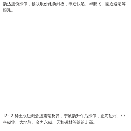
韵达股份涨停，畅联股份此前封板，申通快递、华鹏飞、圆通速递等
跟涨。
13:13 稀土永磁概念股震荡反弹，宁波韵升午后涨停，正海磁材、中
科磁业、大地熊、金力永磁、天和磁材等纷纷走高。