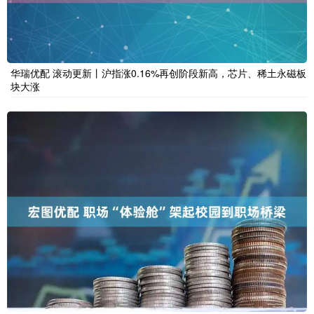
华瑞优配 滚动更新丨沪指涨0.16%再创阶段新高，芯片、稀土永磁板
块大涨