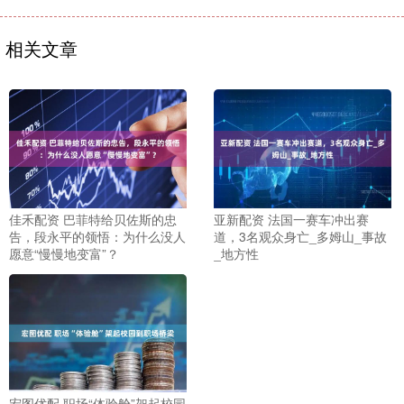
相关文章
佳禾配资 巴菲特给贝佐斯的忠
亚新配资 法国一赛车冲出赛
告，段永平的领悟：为什么没人
道，3名观众身亡_多姆山_事故
愿意“慢慢地变富”？
_地方性
宏图优配 职场“体验舱”架起校园