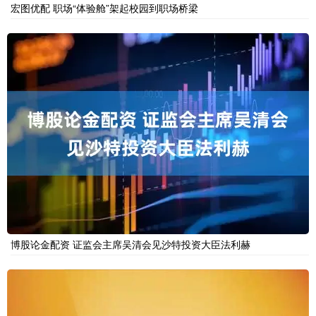
宏图优配 职场“体验舱”架起校园到职场桥梁
博股论金配资 证监会主席吴清会见沙特投资大臣法利赫