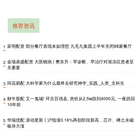
推荐资讯
富明配资 部分餐厅表现未如理想 九毛九集团上半年关闭88家餐厅
1
金瑞鼎盛配资 大医晓病 | 樊东升：早诊断、早治疗对渐冻症患者至
2
关重要
同花易配 大科学家为什么最终去研究神学_实践_人类_文科生
3
财牛股配 又一鬼城! 环京百强县, 房价从2.5w跌到4000元, 一夜跌回
4
10年前
华瑞优配 滚动更新丨沪指涨0.16%再创阶段新高，芯片、稀土永磁
5
板块大涨