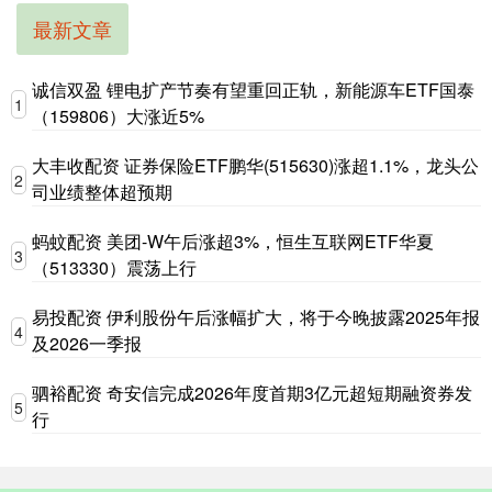
最新文章
诚信双盈 锂电扩产节奏有望重回正轨，新能源车ETF国泰
1
（159806）大涨近5%
大丰收配资 证券保险ETF鹏华(515630)涨超1.1%，龙头公
2
司业绩整体超预期
蚂蚊配资 美团-W午后涨超3%，恒生互联网ETF华夏
3
（513330）震荡上行
易投配资 伊利股份午后涨幅扩大，将于今晚披露2025年报
4
及2026一季报
驷裕配资 奇安信完成2026年度首期3亿元超短期融资券发
5
行