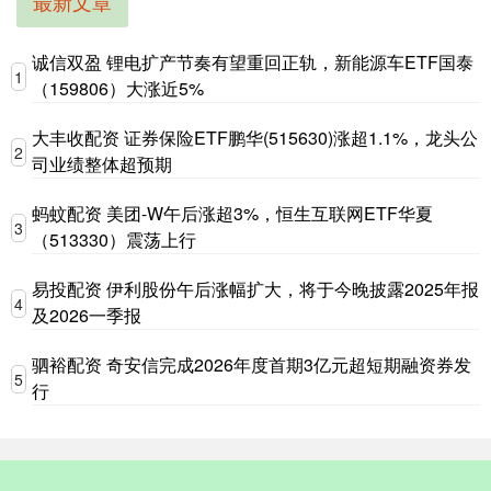
最新文章
诚信双盈 锂电扩产节奏有望重回正轨，新能源车ETF国泰
1
（159806）大涨近5%
大丰收配资 证券保险ETF鹏华(515630)涨超1.1%，龙头公
2
司业绩整体超预期
蚂蚊配资 美团-W午后涨超3%，恒生互联网ETF华夏
3
（513330）震荡上行
易投配资 伊利股份午后涨幅扩大，将于今晚披露2025年报
4
及2026一季报
驷裕配资 奇安信完成2026年度首期3亿元超短期融资券发
5
行