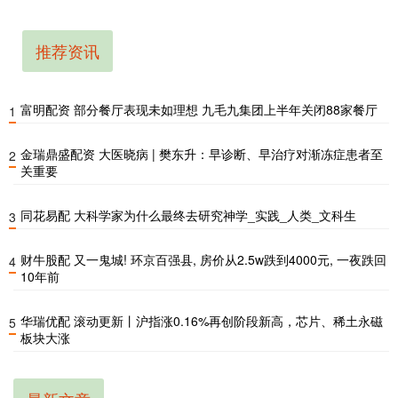
推荐资讯
富明配资 部分餐厅表现未如理想 九毛九集团上半年关闭88家餐厅
1
金瑞鼎盛配资 大医晓病 | 樊东升：早诊断、早治疗对渐冻症患者至
2
关重要
同花易配 大科学家为什么最终去研究神学_实践_人类_文科生
3
财牛股配 又一鬼城! 环京百强县, 房价从2.5w跌到4000元, 一夜跌回
4
10年前
华瑞优配 滚动更新丨沪指涨0.16%再创阶段新高，芯片、稀土永磁
5
板块大涨