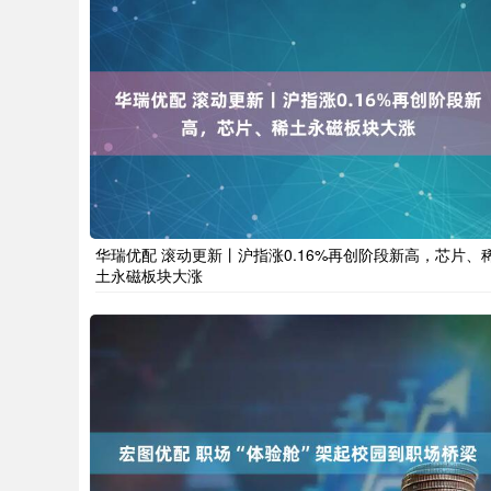
华瑞优配 滚动更新丨沪指涨0.16%再创阶段新高，芯片、
土永磁板块大涨