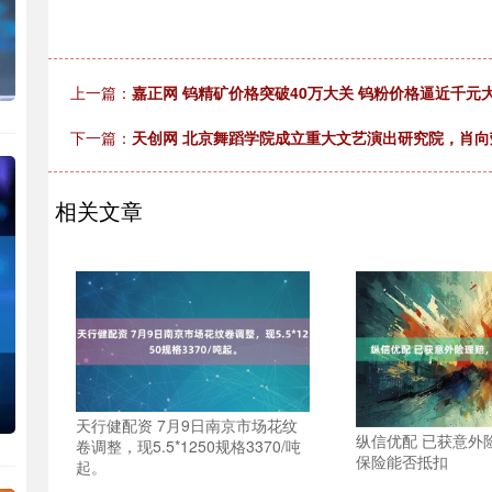
上一篇：
嘉正网 钨精矿价格突破40万大关 钨粉价格逼近千元
下一篇：
天创网 北京舞蹈学院成立重大文艺演出研究院，肖
相关文章
天行健配资 7月9日南京市场花纹
纵信优配 已获意外
卷调整，现5.5*1250规格3370/吨
保险能否抵扣
起。