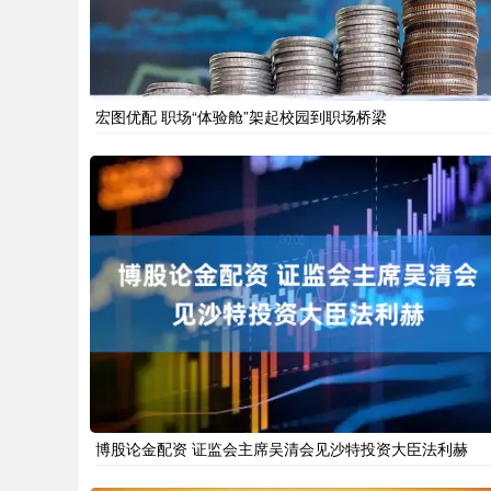
宏图优配 职场“体验舱”架起校园到职场桥梁
博股论金配资 证监会主席吴清会见沙特投资大臣法利赫