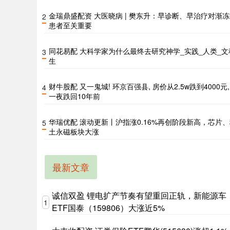
金瑞鼎盛配资 大医晓病 | 樊东升：早诊断、早治疗对渐
2
患者至关重要
同花易配 大科学家为什么最终去研究神学_实践_人类_文
3
生
财牛股配 又一鬼城! 环京百强县, 房价从2.5w跌到4000元,
4
一夜跌回10年前
华瑞优配 滚动更新丨沪指涨0.16%再创阶段新高，芯片
5
土永磁板块大涨
最新文章
诚信双盈 锂电扩产节奏有望重回正轨，新能源车
1
ETF国泰（159806）大涨近5%