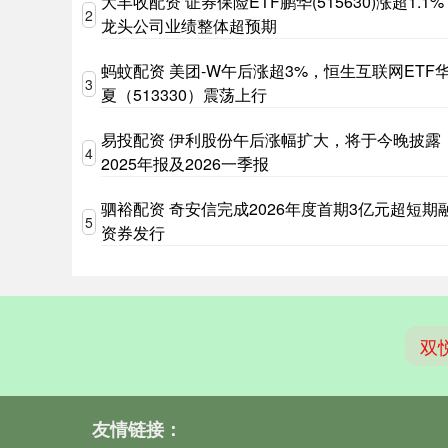
大丰收配资 证券保险ETF鹏华(515630)涨超1.1
2
龙头公司业绩整体超预期
蚂蚊配资 美团-W午后涨超3%，恒生互联网ETF
3
夏（513330）震荡上行
易投配资 伊利股份午后涨幅扩大，将于今晚披露
4
2025年报及2026一季报
驷裕配资 奇安信完成2026年度首期3亿元超短期
5
资券发行
双
友情链接：