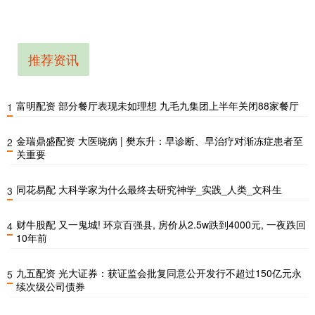
推荐资讯
富明配资 部分餐厅表现未如理想 九毛九集团上半年关闭88家餐厅
1
金瑞鼎盛配资 大医晓病 | 樊东升：早诊断、早治疗对渐冻症患者至
2
关重要
同花易配 大科学家为什么最终去研究神学_实践_人类_文科生
3
财牛股配 又一鬼城! 环京百强县, 房价从2.5w跌到4000元, 一夜跌回
4
10年前
九五配资 光大证券：获证监会批复同意公开发行不超过150亿元永
5
续次级公司债券