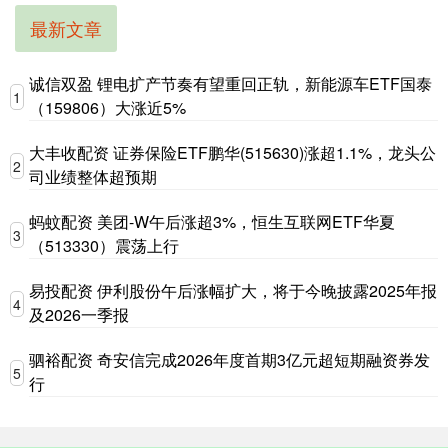
最新文章
诚信双盈 锂电扩产节奏有望重回正轨，新能源车ETF国泰
1
（159806）大涨近5%
大丰收配资 证券保险ETF鹏华(515630)涨超1.1%，龙头公
2
司业绩整体超预期
蚂蚊配资 美团-W午后涨超3%，恒生互联网ETF华夏
3
（513330）震荡上行
易投配资 伊利股份午后涨幅扩大，将于今晚披露2025年报
4
及2026一季报
驷裕配资 奇安信完成2026年度首期3亿元超短期融资券发
5
行