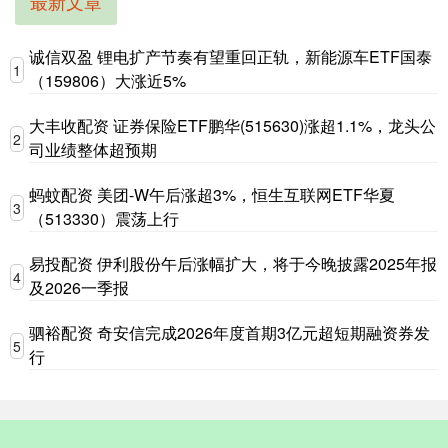
最新文章
诚信双盈 锂电扩产节奏有望重回正轨，新能源车ETF国泰
1
（159806）大涨近5%
大丰收配资 证券保险ETF鹏华(515630)涨超1.1%，龙头公
2
司业绩整体超预期
蚂蚊配资 美团-W午后涨超3%，恒生互联网ETF华夏
3
（513330）震荡上行
易投配资 伊利股份午后涨幅扩大，将于今晚披露2025年报
4
及2026一季报
驷裕配资 奇安信完成2026年度首期3亿元超短期融资券发
5
行