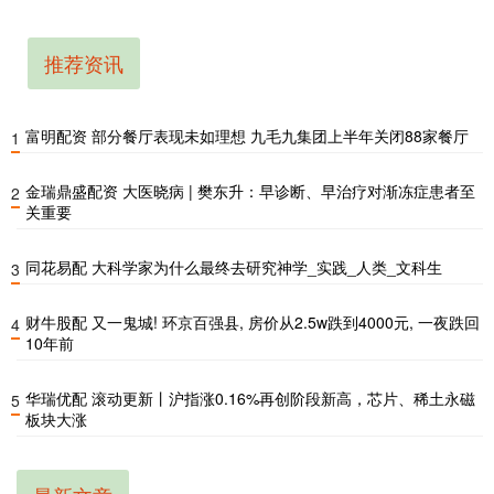
推荐资讯
富明配资 部分餐厅表现未如理想 九毛九集团上半年关闭88家餐厅
1
金瑞鼎盛配资 大医晓病 | 樊东升：早诊断、早治疗对渐冻症患者至
2
关重要
同花易配 大科学家为什么最终去研究神学_实践_人类_文科生
3
财牛股配 又一鬼城! 环京百强县, 房价从2.5w跌到4000元, 一夜跌回
4
10年前
华瑞优配 滚动更新丨沪指涨0.16%再创阶段新高，芯片、稀土永磁
5
板块大涨