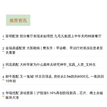
推荐资讯
富明配资 部分餐厅表现未如理想 九毛九集团上半年关闭88家餐厅
1
金瑞鼎盛配资 大医晓病 | 樊东升：早诊断、早治疗对渐冻症患者至
2
关重要
同花易配 大科学家为什么最终去研究神学_实践_人类_文科生
3
财牛股配 又一鬼城! 环京百强县, 房价从2.5w跌到4000元, 一夜跌回
4
10年前
华瑞优配 滚动更新丨沪指涨0.16%再创阶段新高，芯片、稀土永磁
5
板块大涨