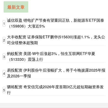
最新文章
诚信双盈 锂电扩产节奏有望重回正轨，新能源车ETF国泰
1
（159806）大涨近5%
大丰收配资 证券保险ETF鹏华(515630)涨超1.1%，龙头公
2
司业绩整体超预期
蚂蚊配资 美团-W午后涨超3%，恒生互联网ETF华夏
3
（513330）震荡上行
易投配资 伊利股份午后涨幅扩大，将于今晚披露2025年报
4
及2026一季报
驷裕配资 奇安信完成2026年度首期3亿元超短期融资券发
5
行